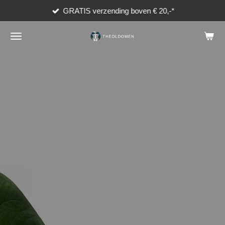
GRATIS verzending boven € 20,-*
Ga
direct
naar
de
hoofdinhoud