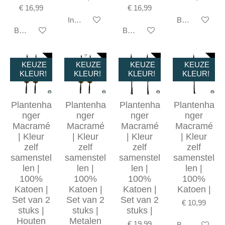
€ 16,99
€ 16,99
In winkelwagen
Bekijk details
Bekijk details
Bekijk details
KEUZE
KEUZE
KEUZE
KEUZE
KLEUR!
KLEUR!
KLEUR!
KLEUR!
Plantenha
Plantenha
Plantenha
Plantenha
nger
nger
nger
nger
Macramé
Macramé
Macramé
Macramé
| Kleur
| Kleur
| Kleur
| Kleur
zelf
zelf
zelf
zelf
samenstel
samenstel
samenstel
samenstel
len |
len |
len |
len |
100%
100%
100%
100%
Katoen |
Katoen |
Katoen |
Katoen |
Set van 2
Set van 2
Set van 2
€ 10,99
stuks |
stuks |
stuks |
Houten
Metalen
€ 19,99
Bekijk details