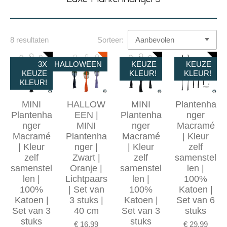
8 resultaten
Sorteer:
3X
HALLOWEEN
KEUZE
KEUZE
KEUZE
KLEUR!
KLEUR!
KLEUR!
MINI
HALLOW
MINI
Plantenha
Plantenha
EEN |
Plantenha
nger
nger
MINI
nger
Macramé
Macramé
Plantenha
Macramé
| Kleur
| Kleur
nger |
| Kleur
zelf
zelf
Zwart |
zelf
samenstel
samenstel
Oranje |
samenstel
len |
len |
Lichtpaars
len |
100%
100%
| Set van
100%
Katoen |
Katoen |
3 stuks |
Katoen |
Set van 6
Set van 3
40 cm
Set van 3
stuks
stuks
stuks
€ 16,99
€ 29,99