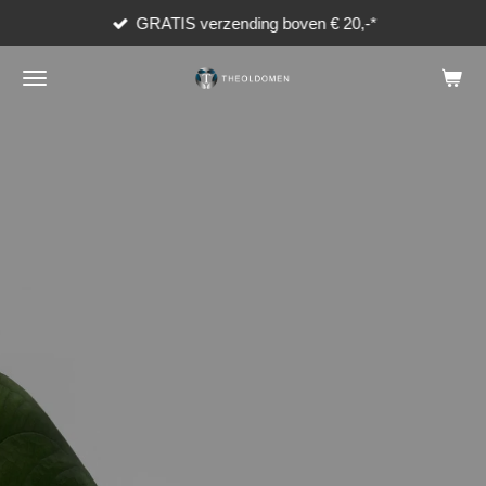
GRATIS verzending boven € 20,-*
Ga
direct
naar
de
hoofdinhoud