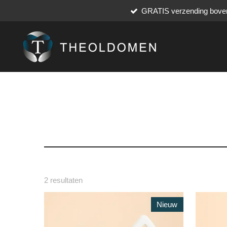
GRATIS verzending boven
Ga
direct
naar
de
hoofdinhoud
2 resultaten
Nieuw