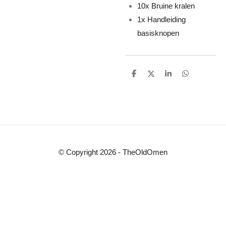
10x Bruine kralen
1x Handleiding
basisknopen
D
D
S
D
e
e
h
e
l
e
a
l
e
l
r
e
n
e
n
© Copyright 2026 - TheOldOmen