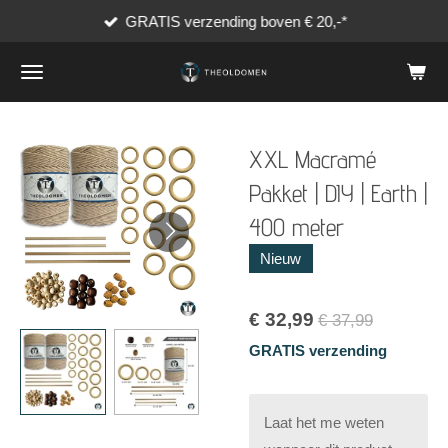
GRATIS verzending boven € 20,-*
Ga
direct
naar
de
hoofdinhoud
XXL Macramé
Pakket | DIY | Earth |
400 meter
Nieuw
€ 32,99
€ 37,99
GRATIS verzending
Laat het me weten