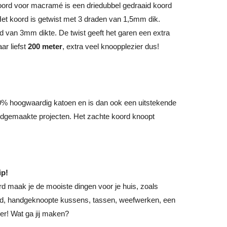
oord voor macramé is een driedubbel gedraaid koord
Het koord is getwist met 3 draden van 1,5mm dik.
van 3mm dikte. De twist geeft het garen een extra
aar liefst
200 meter
, extra veel knoopplezier dus!
% hoogwaardig katoen en is dan ook een uitstekende
dgemaakte projecten. Het zachte koord knoopt
ip!
d maak je de mooiste dingen voor je huis, zoals
d, handgeknoopte kussens, tassen, weefwerken, een
r! Wat ga jij maken?