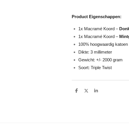
Product Eigenschappen:
1x Macramé Koord –
Don
1x Macramé Koord –
Mint
100% hoogwaardig katoen
Dikte: 3 millimeter
Gewicht: +/- 2000 gram
Soort: Triple Twist
D
D
S
e
e
h
l
e
a
e
l
r
n
e