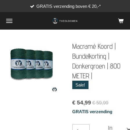
GRATIS verzending boven € 20,-*
Ga
direct
naar
de
hoofdinhoud
Macramé Koord |
Bundelkorting |
Donkergroen | 800
METER |
Sale!
€ 54,99
€ 59,99
GRATIS verzending
In