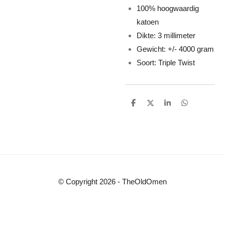
100% hoogwaardig
katoen
Dikte: 3 millimeter
Gewicht: +/- 4000 gram
Soort: Triple Twist
D
D
S
D
e
e
h
e
l
e
a
l
e
l
r
e
n
e
n
© Copyright 2026 - TheOldOmen