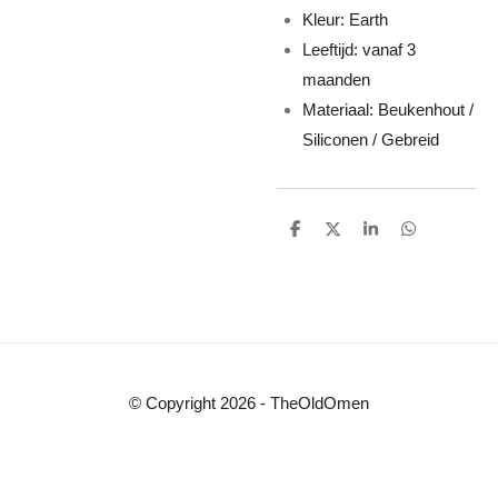
Kleur: Earth
Leeftijd: vanaf 3
maanden
Materiaal: Beukenhout /
Siliconen / Gebreid
D
D
S
D
e
e
h
e
l
e
a
l
e
l
r
e
n
e
n
© Copyright 2026 - TheOldOmen