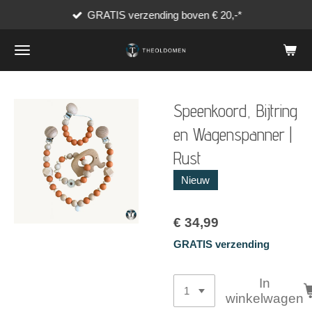
GRATIS verzending boven € 20,-*
Ga
direct
naar
de
hoofdinhoud
Speenkoord, Bijtring
en Wagenspanner |
Rust
Nieuw
€ 34,99
GRATIS verzending
In
winkelwagen