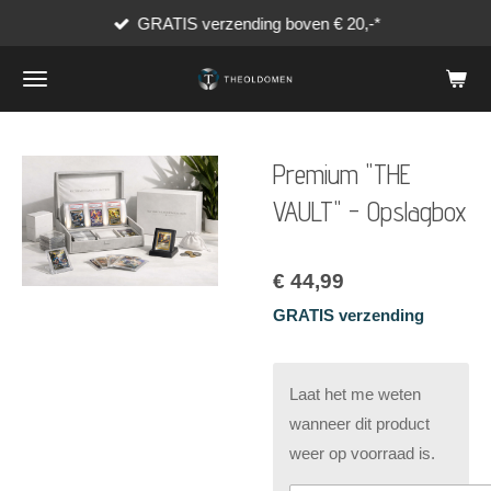
GRATIS verzending boven € 20,-*
Ga
direct
naar
de
hoofdinhoud
Premium "THE
VAULT" - Opslagbox
€ 44,99
GRATIS verzending
Laat het me weten
wanneer dit product
weer op voorraad is.