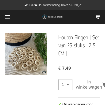
GRATIS verzending boven € 20,-*
Ga
direct
naar
de
hoofdinhoud
Houten Ringen | Set
van 25 stuks | 2,5
CM |
€ 7,49
In
winkelwagen
✔
Op werkdagen voor