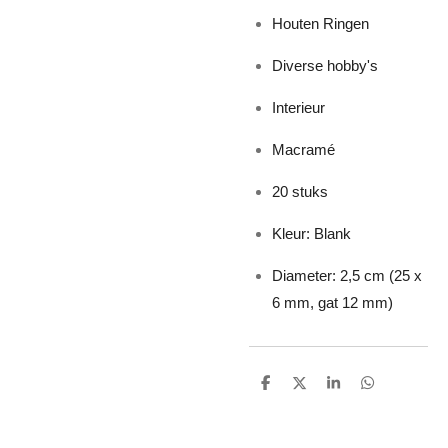
Houten Ringen
Diverse hobby's
Interieur
Macramé
20 stuks
Kleur: Blank
Diameter: 2,5 cm (25 x
6 mm, gat 12 mm)
D
D
S
D
e
e
h
e
l
e
a
l
e
l
r
e