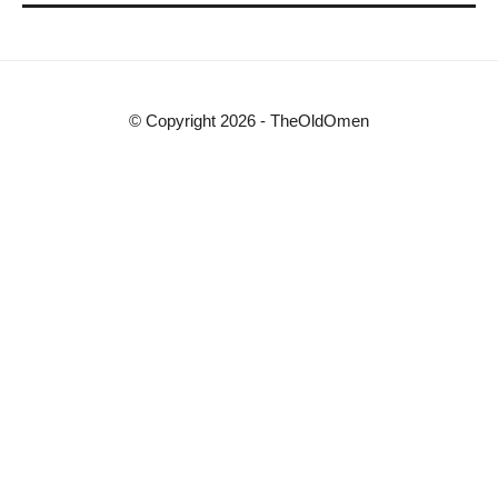
n
e
n
© Copyright 2026 - TheOldOmen