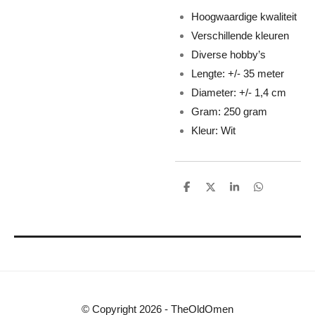
Hoogwaardige kwaliteit
Verschillende kleuren
Diverse hobby’s
Lengte: +/- 35 meter
Diameter: +/- 1,4 cm
Gram: 250 gram
Kleur: Wit
D
D
S
D
e
e
h
e
l
e
a
l
e
l
r
e
n
e
n
© Copyright 2026 - TheOldOmen