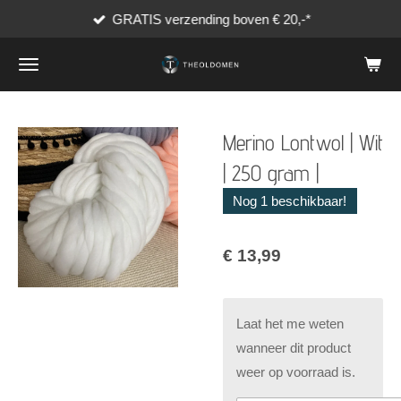
GRATIS verzending boven € 20,-*
Ga
direct
naar
de
hoofdinhoud
Merino Lontwol | Wit
| 250 gram |
Nog 1 beschikbaar!
€ 13,99
Laat het me weten
wanneer dit product
weer op voorraad is.