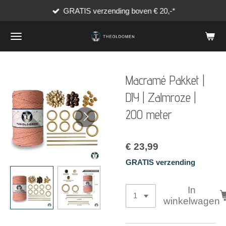
GRATIS verzending boven € 20,-*
Ga
direct
naar
de
hoofdinhoud
Macramé Pakket |
DIY | Zalmroze |
200 meter
€ 23,99
GRATIS verzending
In
winkelwagen