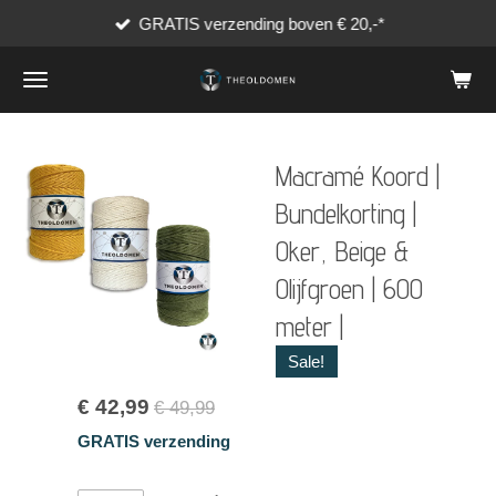
GRATIS verzending boven € 20,-*
Ga
direct
naar
de
hoofdinhoud
Macramé Koord |
Bundelkorting |
Oker, Beige &
Olijfgroen | 600
meter |
Sale!
€ 42,99
€ 49,99
GRATIS verzending