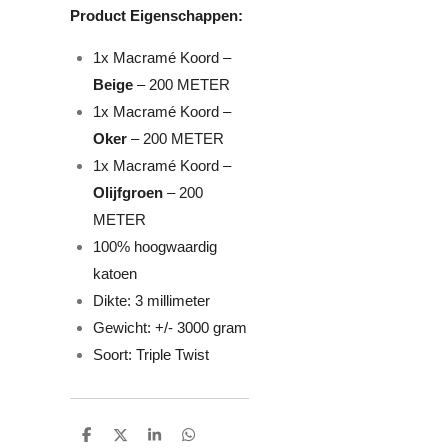
Product Eigenschappen:
1x Macramé Koord –
Beige
– 200 METER
1x Macramé Koord –
Oker
– 200 METER
1x Macramé Koord –
Olijfgroen
– 200
METER
100% hoogwaardig
katoen
Dikte: 3 millimeter
Gewicht: +/- 3000 gram
Soort: Triple Twist
D
D
S
D