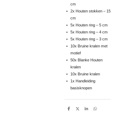
cm
2x Houten stokken – 15
cm
5x Houten ring – 5 cm
5x Houten ring – 4 cm
5x Houten ring – 3 cm
10x Bruine kralen met
motief
50x Blanke Houten
kralen
10x Bruine kralen
1x Handleiding
basisknopen
D
D
S
D
e
e
h
e