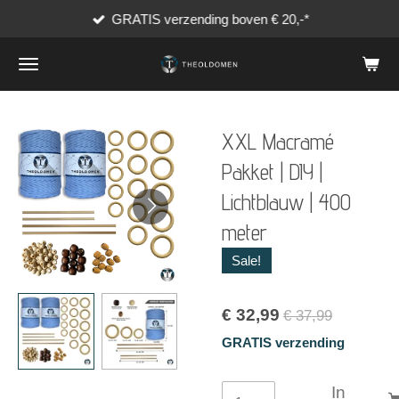
GRATIS verzending boven € 20,-*
Ga
direct
naar
de
hoofdinhoud
XXL Macramé
Pakket | DIY |
Lichtblauw | 400
meter
Sale!
€ 32,99
€ 37,99
GRATIS verzending
In