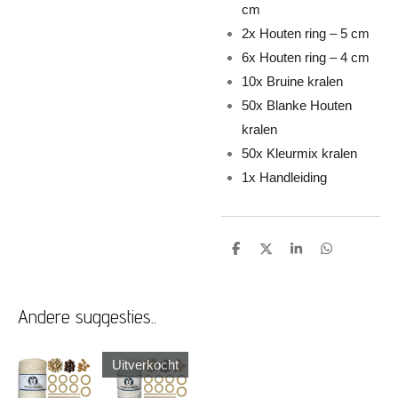
cm
2x Houten ring – 5 cm
6x Houten ring – 4 cm
10x Bruine kralen
50x Blanke Houten
kralen
50x Kleurmix kralen
1x Handleiding
D
D
S
D
e
e
h
e
l
e
a
l
e
l
r
e
n
e
n
Andere suggesties..
Uitverkocht