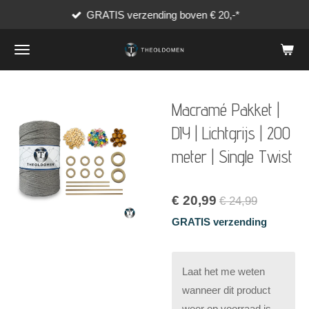
GRATIS verzending boven € 20,-*
Ga
direct
naar
de
hoofdinhoud
Macramé Pakket |
DIY | Lichtgrijs | 200
meter | Single Twist
€ 20,99
€ 24,99
GRATIS verzending
Laat het me weten
wanneer dit product
weer op voorraad is.