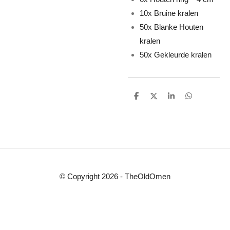
10x Bruine kralen
50x Blanke Houten
kralen
50x Gekleurde kralen
D
D
S
D
e
e
h
e
l
e
a
l
e
l
r
e
n
e
n
© Copyright 2026 - TheOldOmen