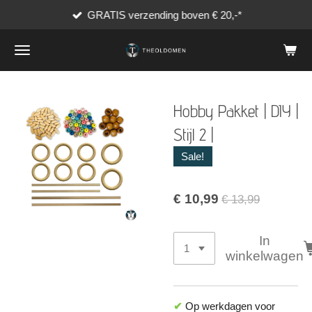
GRATIS verzending boven € 20,-*
Ga
direct
naar
de
hoofdinhoud
Hobby Pakket | DIY |
Stijl 2 |
Sale!
€ 10,99
€ 13,99
In
winkelwagen
✔
Op werkdagen voor