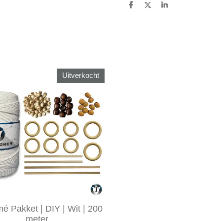
D
D
S
e
e
h
l
e
a
e
l
r
n
e
Uitverkocht
 Pakket | DIY | Wit | 200
meter