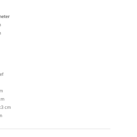
meter
m
m
ef
cm
cm
x3 cm
n