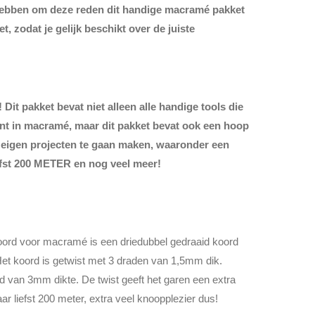
hebben om deze reden dit handige macramé pakket
t, zodat je gelijk beschikt over de juiste
 Dit pakket bevat niet alleen alle handige tools die
bent in macramé, maar dit pakket bevat ook een hoop
e eigen projecten te gaan maken, waaronder een
fst 200 METER en nog veel meer!
oord voor macramé is een driedubbel gedraaid koord
Het koord is getwist met 3 draden van 1,5mm dik.
van 3mm dikte. De twist geeft het garen een extra
maar liefst 200 meter, extra veel knoopplezier dus!