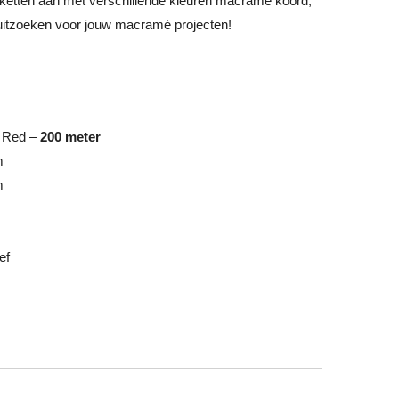
etten aan met verschillende kleuren macramé koord,
n uitzoeken voor jouw macramé projecten!
k Red –
200 meter
m
m
ef