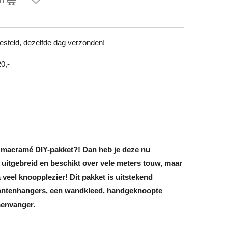
steld, dezelfde dag verzonden!
20,-
k macramé DIY-pakket?! Dan heb je deze nu
 uitgebreid en beschikt over vele meters touw, maar
ra veel knoopplezier! Dit pakket is uitstekend
lantenhangers, een wandkleed, handgeknoopte
menvanger.