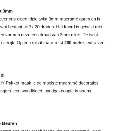
st 3mm
ver ons eigen triple twist 3mm macramé garen en is
wat bestaat uit 3x 20 draden. Het koord is getwist met
en vormen deze een draad van 3mm dikte. De twist
uiterlijk. Op één rol zit maar liefst
200 meter
, extra veel
ip!
DIY-Pakket maak je de mooiste macramé decoraties
nhangers, een wandkleed, handgeknoopte kussens,
e kleuren